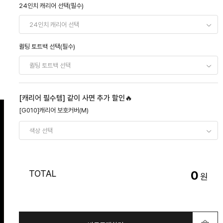
24인치 캐리어 선택(필수)
퀼팅 토트백 선택(필수)
[캐리어 필수템] 같이 사면 추가 할인🔥
[G010]캐리어 보호커버(M)
TOTAL
0
원