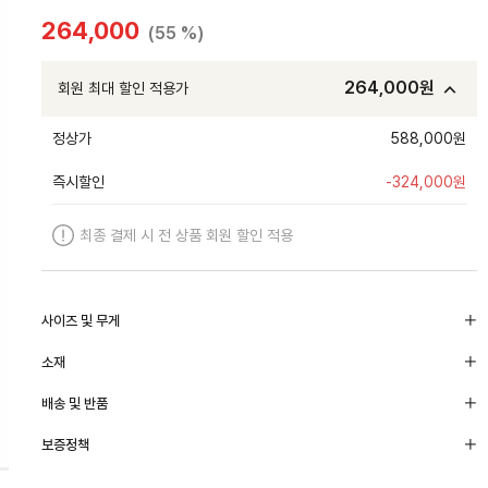
264,000
(55 %)
264,000
원
회원 최대 할인 적용가
정상가
588,000원
즉시할인
-
324,000
원
최종 결제 시 전 상품 회원 할인 적용
사이즈 및 무게
소재
배송 및 반품
보증정책