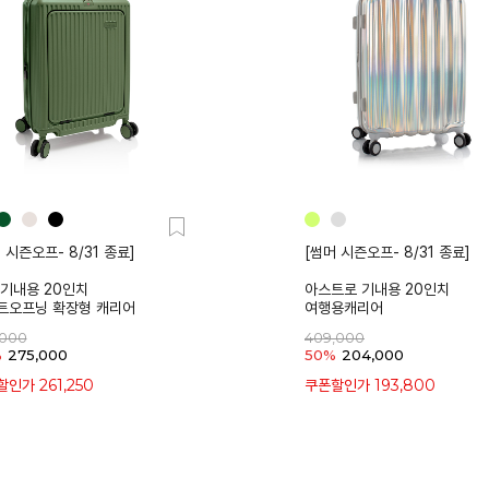
 시즌오프- 8/31 종료]
[썸머 시즌오프- 8/31 종료]
 기내용 20인치
아스트로 기내용 20인치
트오프닝 확장형 캐리어
여행용캐리어
,000
409,000
%
275,000
50%
204,000
261,250
193,800
할인가
쿠폰할인가