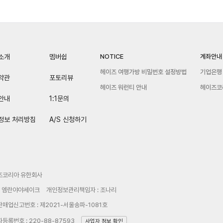
소개
멤버쉽
NOTICE
계좌안내
헤이즈 여행가방 비밀번호 설정방법
기업은행 
약관
포토리뷰
헤이즈 워런티 안내
헤이즈코
안내
1:1문의
정보 처리방침
A/S 신청하기
즈코리아 유한회사
: 엠란야야세이크
개인정보관리책임자 : 조나리
매업신고번호 : 제2021-서울송파-1081호
등록번호 : 220-88-87593
사업자 정보 확인