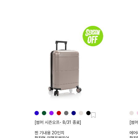
[썸머 시즌오프- 8/31 종료]
[썸머
젠 기내용 20인치
에어