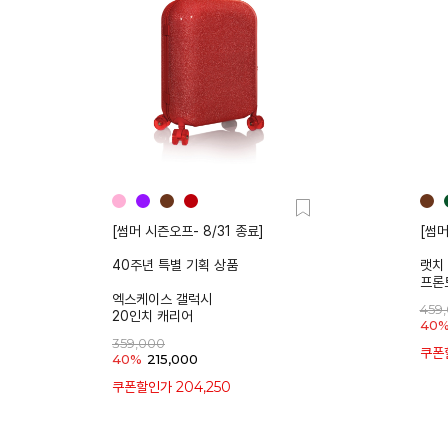
[썸머 시즌오프- 8/31 종료]
[썸머
40주년 특별 기획 상품
랫치
프론
엑스케이스 갤럭시
459
20인치 캐리어
40
359,000
쿠폰
40%
215,000
204,250
쿠폰할인가