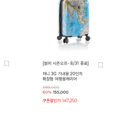
낮은가격
[썸머 시즌오프- 8/31 종료]
져니 3G 기내용 20인치
확장형 여행용캐리어
389,000
60%
155,000
147,250
쿠폰할인가