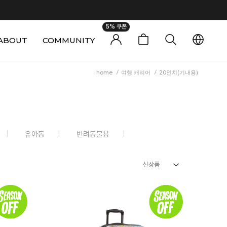
5% 쿠폰
ABOUT
COMMUNITY
0
home
/
여행 캐리어
/
20인치(기내용)
유아동
반려동물용
신상품
신상품
인기순
상품명
높은가격